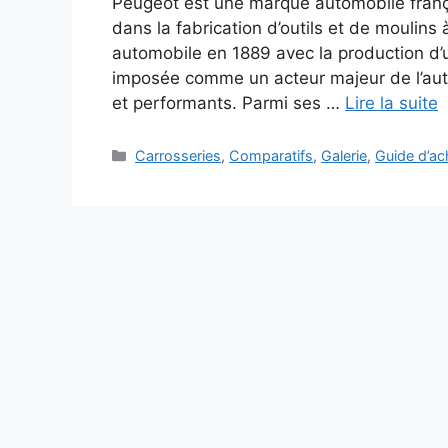
Peugeot est une marque automobile frança
dans la fabrication d’outils et de moulins 
automobile en 1889 avec la production d’un
imposée comme un acteur majeur de l’aut
et performants. Parmi ses …
Lire la suite
Catégories
Carrosseries
,
Comparatifs
,
Galerie
,
Guide d’ac